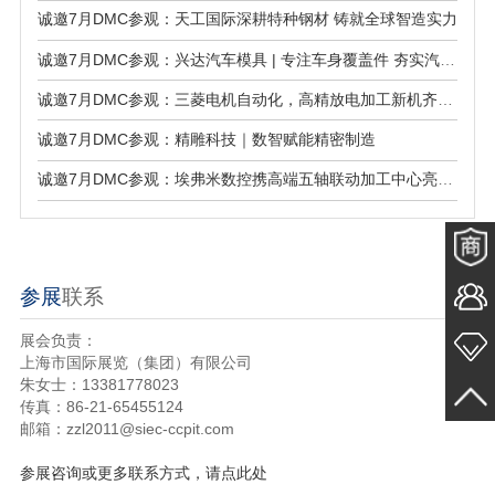
诚邀7月DMC参观：天工国际深耕特种钢材 铸就全球智造实力
诚邀7月DMC参观：兴达汽车模具 | 专注车身覆盖件 夯实汽车冲压配套
诚邀7月DMC参观：三菱电机自动化，高精放电加工新机齐聚登场
诚邀7月DMC参观：精雕科技｜数智赋能精密制造
诚邀7月DMC参观：埃弗米数控携高端五轴联动加工中心亮相！
参展
联系
展会负责：
上海市国际展览（集团）有限公司
朱女士：13381778023
传真：86-21-65455124
邮箱：zzl2011@siec-ccpit.com
参展咨询或更多联系方式，请点此处