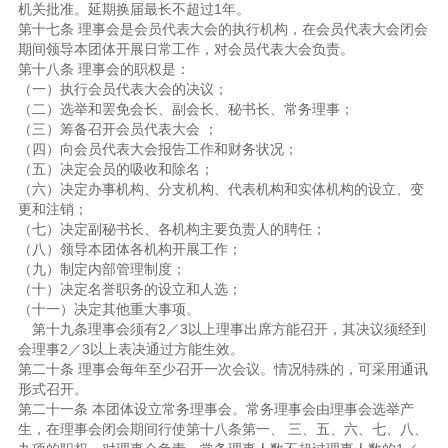
机关批准。延期换届最长不超过1年。
第十七条 理事会是会员代表大会的执行机构，在会员代表大会闭会
期间领导本团体开展日常工作，对会员代表大会负责。
第十八条 理事会的职权是：
（一）执行会员代表大会的决议；
（二）选举和罢免会长、副会长、秘书长、常务理事；
（三）筹备召开会员代表大会 ；
（四）向会员代表大会报告工作和财务状况；
（五）决定会员的吸收和除名；
（六）决定办事机构、分支机构、代表机构和实体机构的设立、变
更和注销；
（七）决定副秘书长、各机构主要负责人的聘任；
（八）领导本团体各机构开展工作；
（九）制定内部管理制度；
（十）决定名誉职务的设立和人选；
（十一）决定其他重大事项。
第十九条理事会须有2／3以上理事出席方能召开，其决议须经到
会理事2／3以上表决通过方能生效。
第二十条 理事会每年至少召开一次会议。情况特殊的，可采用通讯
形式召开。
第二十一条 本团体设立常务理事会。常务理事会由理事会选举产
生，在理事会闭会期间行使第十八条第一、 三、五、六、七、八、