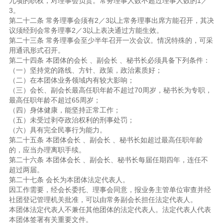
九项的职权，对理事会负责。常务理事人数不超过理事人数的1／
3。
第二十二条 常务理事会须有2／3以上常务理事出席方能召开，其决
议须经到会常务理事2／3以上表决通过方能生效。
第二十三条 常务理事会至少半年召开一次会议。情况特殊的，可采
用通讯形式召开。
第二十四条 本团体的会长 、副会长 、秘书长必须具备下列条件：
（一）坚持党的路线、方针、政策，政治素质好；
（二）在本团体业务领域内有较大影响；
（三）会长、副会长最高任职年龄不超过70周岁，秘书长为专职，
最高任职年龄不超过65周岁；
（四）身体健康，能坚持正常工作；
（五）未受过剥夺政治权利的刑事处罚；
（六）具有完全民事行为能力。
第二十五条 本团体会长 、副会长 、秘书长如超过最高任职年龄
的，应当办理离职手续。
第二十六条 本团体会长 、副会长、秘书长每届任期四年，连任不
超过两届。
第二十七条 会长为本团体法定代表人。
因工作需要，经会长委托、理事会同意，报业务主管单位审查并经
社团登记管理机关批准，可以由常务副会长担任法定代表人。
本团体法定代表人不兼任其他团体的法定代表人。法定代表人代表
本团体签署有关重要文件。