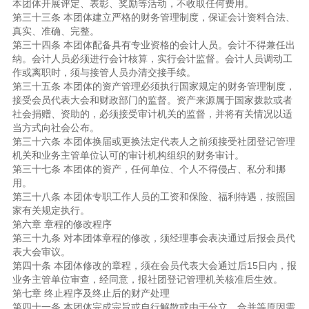
本团体开展评定、表彰、奖励等活动，不收取任何费用。
第三十三条 本团体建立严格的财务管理制度，保证会计资料合法、
真实、准确、完整。
第三十四条 本团体配备具有专业资格的会计人员。会计不得兼任出
纳。会计人员必须进行会计核算，实行会计监督。会计人员调动工
作或离职时，须与接管人员办清交接手续。
第三十五条 本团体的资产管理必须执行国家规定的财务管理制度，
接受会员代表大会和财政部门的监督。资产来源属于国家拨款或者
社会捐赠、资助的，必须接受审计机关的监督，并将有关情况以适
当方式向社会公布。
第三十六条 本团体换届或更换法定代表人之前须接受社团登记管理
机关和业务主管单位认可的审计机构组织的财务审计。
第三十七条 本团体的资产，任何单位、个人不得侵占、私分和挪
用。
第三十八条 本团体专职工作人员的工资和保险、福利待遇，按照国
家有关规定执行。
第六章 章程的修改程序
第三十九条 对本团体章程的修改，须经理事会表决通过后报会员代
表大会审议。
第四十条 本团体修改的章程，须在会员代表大会通过后15日内，报
业务主管单位审查，经同意，报社团登记管理机关核准后生效。
第七章 终止程序及终止后的财产处理
第四十一条 本团体完成宗旨或自行解散或由于分立、合并等原因需