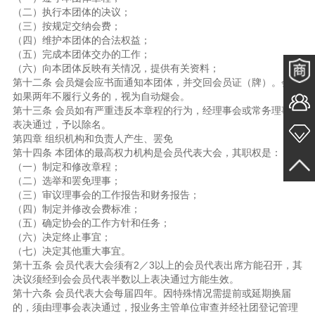
（二）执行本团体的决议；
（三）按规定交纳会费；
（四）维护本团体的合法权益；
（五）完成本团体交办的工作；
（六）向本团体反映有关情况，提供有关资料；
第十二条 会员煺会应书面通知本团体，并交回会员证（牌）。会员
如果两年不履行义务的，视为自动煺会。
第十三条 会员如有严重违反本章程的行为，经理事会或常务理事会
表决通过，予以除名。
第四章 组织机构和负责人产生、罢免
第十四条 本团体的最高权力机构是会员代表大会，其职权是：
（一）制定和修改章程；
（二）选举和罢免理事；
（三）审议理事会的工作报告和财务报告；
（四）制定并修改会费标准；
（五）确定协会的工作方针和任务；
（六）决定终止事宜；
（七）决定其他重大事宜。
第十五条 会员代表大会须有2／3以上的会员代表出席方能召开，其
决议须经到会会员代表半数以上表决通过方能生效。
第十六条 会员代表大会每届四年。因特殊情况需提前或延期换届
的，须由理事会表决通过，报业务主管单位审查并经社团登记管理